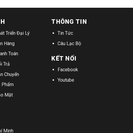
CH
THÔNG TIN
át Triển Đại Lý
Tin Tức
án Hàng
Câu Lạc Bộ
hanh Toán
KẾT NỐI
i Trả
Facebook
ận Chuyển
Youtube
n Phẩm
ảo Mật
hí Minh