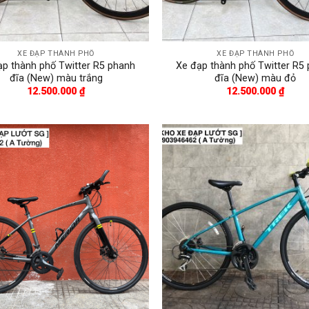
XE ĐẠP THÀNH PHỐ
XE ĐẠP THÀNH PHỐ
ạp thành phố Twitter R5 phanh
Xe đạp thành phố Twitter R5
đĩa (New) màu trắng
đĩa (New) màu đỏ
12.500.000
₫
12.500.000
₫