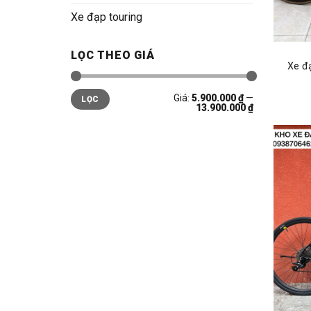
Xe đạp touring
LỌC THEO GIÁ
Xe đ
Giá
Giá
Giá:
5.900.000 ₫
—
LỌC
tối
tối
13.900.000 ₫
thiểu
đa