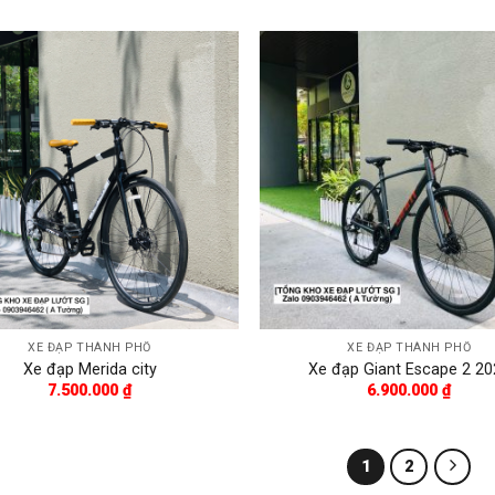
XE ĐẠP THÀNH PHỐ
XE ĐẠP THÀNH PHỐ
Xe đạp Merida city
Xe đạp Giant Escape 2 20
7.500.000
₫
6.900.000
₫
1
2