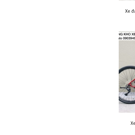
Xe đ
Xe