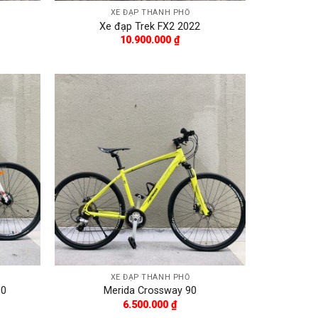
XE ĐẠP THÀNH PHỐ
Xe đạp Trek FX2 2022
10.900.000
₫
XE ĐẠP THÀNH PHỐ
00
Merida Crossway 90
6.500.000
₫