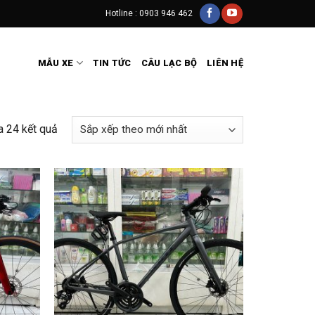
Hotline : 0903 946 462
MẪU XE
TIN TỨC
CÂU LẠC BỘ
LIÊN HỆ
a 24 kết quả