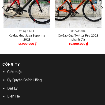
XE ĐẠP ĐUA
XE ĐẠP ĐUA
Xe đạp đua Java Superma
Xe đạp đua Twitter Pro 2023
2023
phanh đĩa
13.900.000
₫
10.800.000
₫
CÔNG TY
Giới thiệu
Ủy Quyền Chính Hãng
Đại Lý
Liên Hệ