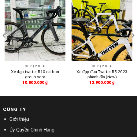
XE ĐẠP ĐUA
XE ĐẠP ĐUA
Xe đạp twitter R10 carbon
Xe đạp đua Twitter R5 2023
group sora
phanh đĩa (New)
10.800.000
₫
12.900.000
₫
CÔNG TY
Giới thiệu
Ủy Quyền Chính Hãng