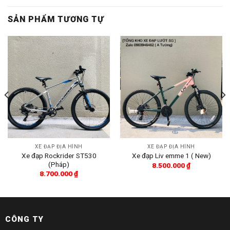
SẢN PHẨM TƯƠNG TỰ
XE ĐẠP ĐỊA HÌNH
XE ĐẠP ĐỊA HÌNH
Xe đạp Rockrider ST530
Xe đạp Liv emme 1 ( New)
(Pháp)
8.500.000
₫
8.700.000
₫
CÔNG TY