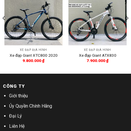
XE ĐẠP ĐỊA HÌNH
XE ĐẠP ĐỊA HÌNH
Xe đạp Giant XTC800 2020
Xe đạp Giant ATX830
9.800.000
₫
7.900.000
₫
CÔNG TY
Giới thiệu
Ủy Quyền Chính Hãng
Đại Lý
Liên Hệ