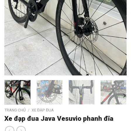
TRANG CHỦ
/
XE ĐẠP ĐUA
Xe đạp đua Java Vesuvio phanh đĩa