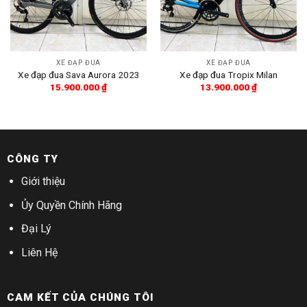
XE ĐẠP ĐUA
XE ĐẠP ĐUA
Xe đạp đua Sava Aurora 2023
Xe đạp đua Tropix Milan
15.900.000
₫
13.900.000
₫
CÔNG TY
Giới thiệu
Ủy Quyền Chính Hãng
Đại Lý
Liên Hệ
CAM KẾT CỦA CHÚNG TÔI