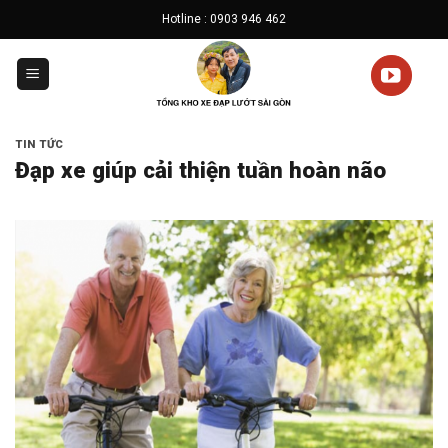
Skip
Hotline : 0903 946 462
to
content
TIN TỨC
Đạp xe giúp cải thiện tuần hoàn não