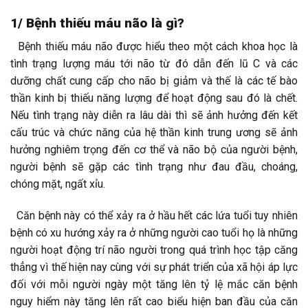
1/ Bệnh thiếu máu não là gì?
Bệnh thiếu máu não được hiểu theo một cách khoa học là
tình trạng lượng máu tới não từ đó dẫn đến lũ C và các
dưỡng chất cung cấp cho não bị giảm và thế là các tế bào
thần kinh bị thiếu năng lượng để hoạt động sau đó là chết.
Nếu tình trạng này diễn ra lâu dài thì sẽ ảnh hưởng đến kết
cấu trúc và chức năng của hệ thần kinh trung ương sẽ ảnh
hưởng nghiêm trọng đến cơ thể và não bộ của người bệnh,
người bệnh sẽ gặp các tình trạng như đau đầu, choáng,
chóng mặt, ngất xỉu.
Căn bệnh này có thể xảy ra ở hầu hết các lứa tuổi tuy nhiên
bệnh có xu hướng xảy ra ở những người cao tuổi họ là những
người hoạt động trí não người trong quá trình học tập căng
thẳng vì thế hiện nay cùng với sự phát triển của xã hội áp lực
đối với mỗi người ngày một tăng lên tỷ lệ mắc căn bệnh
nguy hiểm này tăng lên rất cao biểu hiện ban đầu của căn