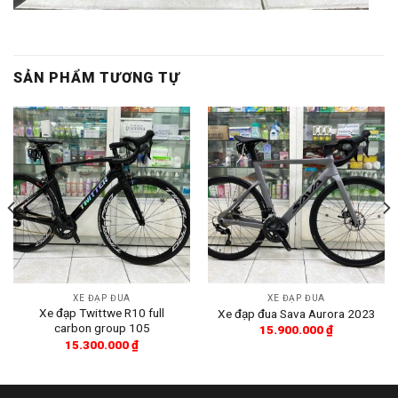
SẢN PHẨM TƯƠNG TỰ
XE ĐẠP ĐUA
XE ĐẠP ĐUA
Xe đạp Twittwe R10 full
Xe đạp đua Sava Aurora 2023
carbon group 105
15.900.000
₫
15.300.000
₫