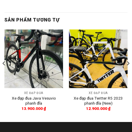
SẢN PHẨM TƯƠNG TỰ
XE ĐẠP ĐUA
XE ĐẠP ĐUA
Xe đạp đua Java Vesuvio
Xe đạp đua Twitter R5 2023
phanh đĩa
phanh đĩa (New)
13.900.000
₫
12.900.000
₫