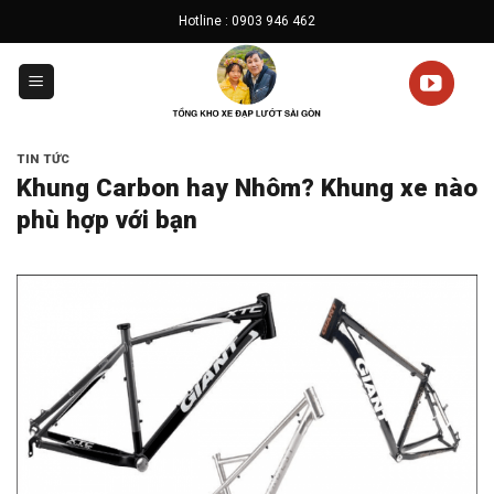
Skip
Hotline : 0903 946 462
to
content
TIN TỨC
Khung Carbon hay Nhôm? Khung xe nào
phù hợp với bạn