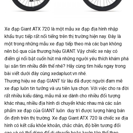
Xe đạp Giant ATX 720 là một mẫu xe đạp địa hình nhập
khẩu trực tiếp rất nổi tiếng trên thị trường hiện nay. Đây là
một trong những mẫu xe đạp tiếp theo mà các bạn không
nên bỏ qua của thương hiệu GIANT. Vậy chiếc xe này có
điểm gì nổi bật cuốn hút mà những người yêu thích khám phá
lại săn tìm nhiều đến thế nhé? Hãy cùng tìm hiểu ngay trong
bài viết dưới đây cùng xedapluot.vn nhé.
Thương hiệu xe đạp GIANT từ lâu đã được người đam mê
xe đạp luôn tin tưởng và ưu tiên lựa chọn. Với việc cho ra đời
rất nhiều kiểu dáng, mẫu mã xe dành cho nhiều đối tượng
khác nhau, nhiều địa hình di chuyển khác nhau mà các sản
phẩm xe đạp của GIANT luôn duy trì được lượng hàng bán
ổn định trên thị trường. Xe đạp Giant ATX 720 là chiếc xe địa
hình có kết cấu khỏe khoắn, chắc chắn, độ bền tương đối
cao và có thể dùng để di chuyển hoặc luyện tập thể thao.