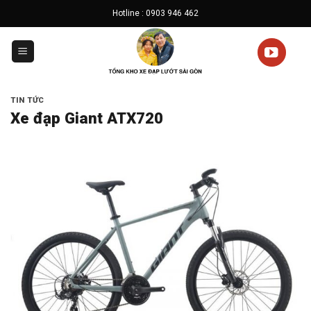
Skip
Hotline : 0903 946 462
to
content
TIN TỨC
Xe đạp Giant ATX720